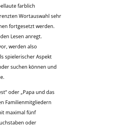
llaute farblich
egrenzten Wortauswahl sehr
onen fortgesetzt werden.
nden Lesen anregt.
or, werden also
ls spielerischer Aspekt
 Kinder suchen können und
e.
est“ oder „Papa und das
en Familienmitgliedern
it maximal fünf
nbuchstaben oder