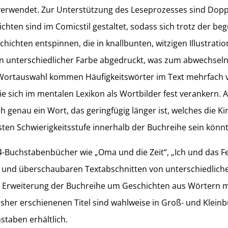
erwendet. Zur Unterstützung des Leseprozesses sind Doppe
hten sind im Comicstil gestaltet, sodass sich trotz der b
hichten entspinnen, die in knallbunten, witzigen Illustrati
sen unterschiedlicher Farbe abgedruckt, was zum abwechsel
Wortauswahl kommen Häufigkeitswörter im Text mehrfach v
e sich im mentalen Lexikon als Wortbilder fest verankern. A
ch genau ein Wort, das geringfügig länger ist, welches die
ten Schwierigkeitsstufe innerhalb der Buchreihe sein könnt
 4-Buchstabenbücher wie „Oma und die Zeit“, „Ich und das F
en und überschaubaren Textabschnitten von unterschiedlich
ine Erweiterung der Buchreihe um Geschichten aus Wörtern m
isher erschienenen Titel sind wahlweise in Groß- und Klei
staben erhältlich.