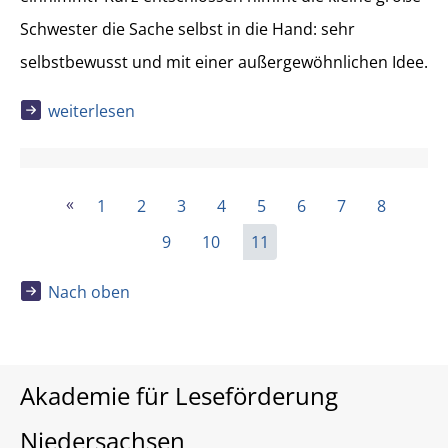
Schwester die Sache selbst in die Hand: sehr
selbstbewusst und mit einer außergewöhnlichen Idee.
weiterlesen
«
1
2
3
4
5
6
7
8
9
10
11
Nach oben
Akademie für Leseförderung
Niedersachsen