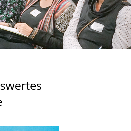
nswertes
e