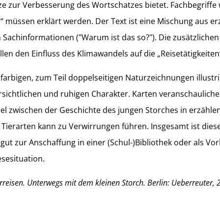
sätze zur Verbesserung des Wortschatzes bietet. Fachbegriffe 
“ müssen erklärt werden. Der Text ist eine Mischung aus e
 Sachinformationen ("Warum ist das so?"). Die zusätzliche
llen den Einfluss des Klimawandels auf die „Reisetätigkeiten“
farbigen, zum Teil doppelseitigen Naturzeichnungen illustri
ichtlichen und ruhigen Charakter. Karten veranschaulich
hsel zwischen der Geschichte des jungen Storches in erzäh
 Tierarten kann zu Verwirrungen führen. Insgesamt ist dies
ut zur Anschaffung in einer (Schul-)Bibliothek oder als Vor
esesituation.
rreisen. Unterwegs mit dem kleinen Storch. Berlin: Ueberreuter, 