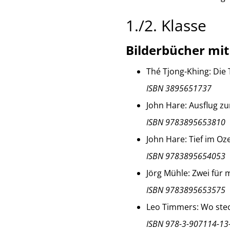
1./2. Klasse
Bilderbücher mit
Thé Tjong-Khing: Die T
ISBN 3895651737
John Hare: Ausflug zu
ISBN 9783895653810
John Hare: Tief im Oze
ISBN 9783895654053
Jörg Mühle: Zwei für m
ISBN 9783895653575
Leo Timmers: Wo steck
ISBN 978-3-907114-13