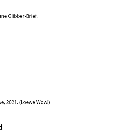
ne Glibber-Brief.
ewe, 2021. (Loewe Wow!)
d