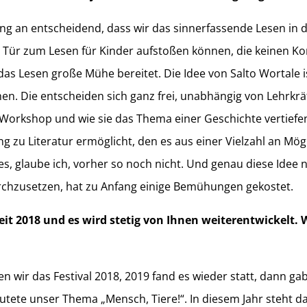
ng an entscheidend, dass wir das sinnerfassende Lesen in de
e Tür zum Lesen für Kinder aufstoßen können, die keinen Ko
das Lesen große Mühe bereitet. Die Idee von Salto Wortale is
en. Die entscheiden sich ganz frei, unabhängig von Lehrkr
 Workshop und wie sie das Thema einer Geschichte vertiefe
ng zu Literatur ermöglicht, den es aus einer Vielzahl an Mög
s, glaube ich, vorher so noch nicht. Und genau diese Idee
chzusetzen, hat zu Anfang einige Bemühungen gekostet.
seit 2018 und es wird stetig von Ihnen weiterentwickelt. 
en wir das Festival 2018, 2019 fand es wieder statt, dann g
lautete unser Thema „Mensch, Tiere!“. In diesem Jahr steht d