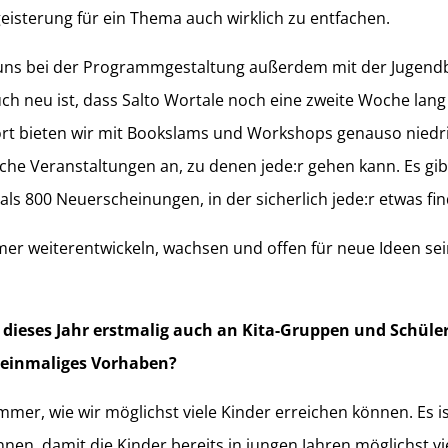
isterung für ein Thema auch wirklich zu entfachen.
ir uns bei der Programmgestaltung außerdem mit der Juge
 neu ist, dass Salto Wortale noch eine zweite Woche lang
ort bieten wir mit Bookslams und Workshops genauso niedr
iche Veranstaltungen an, zu denen jede:r gehen kann. Es gib
s 800 Neuerscheinungen, in der sicherlich jede:r etwas find
r weiterentwickeln, wachsen und offen für neue Ideen sein
h dieses Jahr erstmalig auch an Kita-Gruppen und Schüle
n einmaliges Vorhaben?
mmer, wie wir möglichst viele Kinder erreichen können. Es is
nen, damit die Kinder bereits in jungen Jahren möglichst v